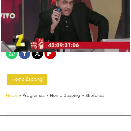
neox
Madrid
Publicado:
25 de junio de 2017, 23:01
Whatsapp
Facebook
X
Flipboard
Homo Zapping
Neox
» Programas
» Homo Zapping
» Sketches