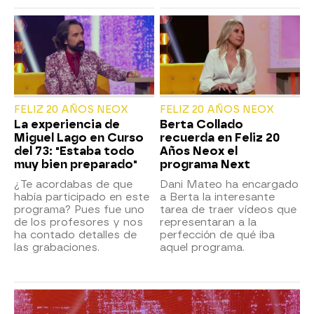
FELIZ 20 AÑOS NEOX
FELIZ 20 AÑOS NEOX
La experiencia de
Berta Collado
Miguel Lago en Curso
recuerda en Feliz 20
del 73: "Estaba todo
Años Neox el
muy bien preparado"
programa Next
¿Te acordabas de que
Dani Mateo ha encargado
había participado en este
a Berta la interesante
programa? Pues fue uno
tarea de traer vídeos que
de los profesores y nos
representaran a la
ha contado detalles de
perfección de qué iba
las grabaciones.
aquel programa.