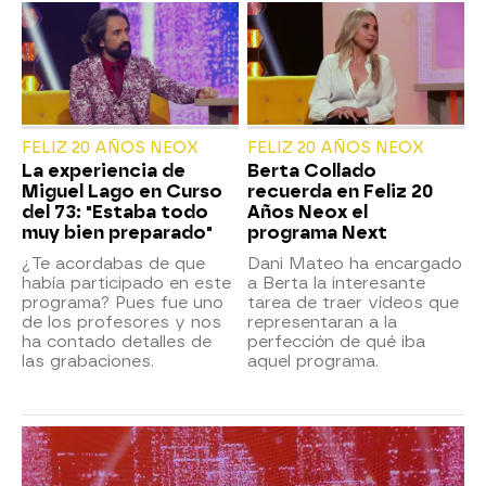
FELIZ 20 AÑOS NEOX
FELIZ 20 AÑOS NEOX
La experiencia de
Berta Collado
Miguel Lago en Curso
recuerda en Feliz 20
del 73: "Estaba todo
Años Neox el
muy bien preparado"
programa Next
¿Te acordabas de que
Dani Mateo ha encargado
había participado en este
a Berta la interesante
programa? Pues fue uno
tarea de traer vídeos que
de los profesores y nos
representaran a la
ha contado detalles de
perfección de qué iba
las grabaciones.
aquel programa.