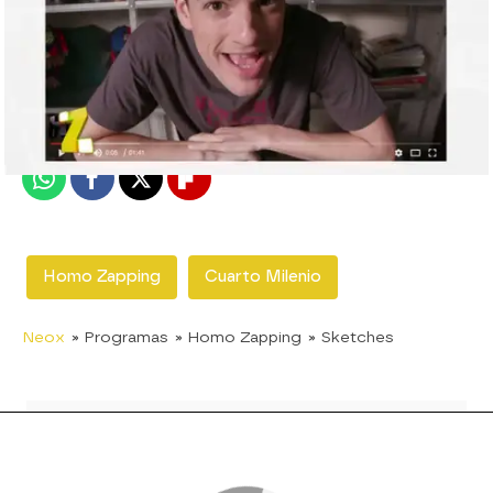
neox
Madrid
Publicado:
09 de julio de 2017, 22:33
Whatsapp
Facebook
X
Flipboard
Homo Zapping
Cuarto Milenio
Neox
» Programas
» Homo Zapping
» Sketches