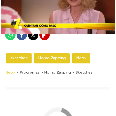
neox
Madrid
Publicado:
15 de julio de 2018, 22:32
Whatsapp
Facebook
X
Flipboard
sketches
Homo Zapping
Neox
Neox
» Programas
» Homo Zapping
» Sketches