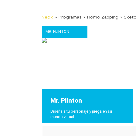
Neox
» Programas
» Homo Zapping
» Sket
MR. PLINTON
Mr. Plinton
Diseña a tu personaje y juega en su
mundo virtual