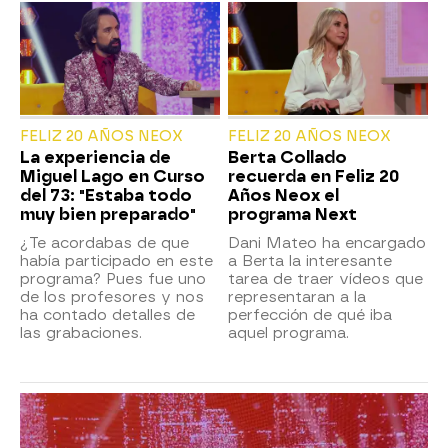
FELIZ 20 AÑOS NEOX
FELIZ 20 AÑOS NEOX
La experiencia de
Berta Collado
Miguel Lago en Curso
recuerda en Feliz 20
del 73: "Estaba todo
Años Neox el
muy bien preparado"
programa Next
¿Te acordabas de que
Dani Mateo ha encargado
había participado en este
a Berta la interesante
programa? Pues fue uno
tarea de traer vídeos que
de los profesores y nos
representaran a la
ha contado detalles de
perfección de qué iba
las grabaciones.
aquel programa.