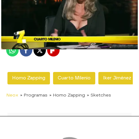
neox
Madrid
Publicado:
11 de mayo de 2018, 14:03
Whatsapp
Facebook
X
Flipboard
Homo Zapping
Cuarto Milenio
Iker Jiménez
Neox
» Programas
» Homo Zapping
» Sketches