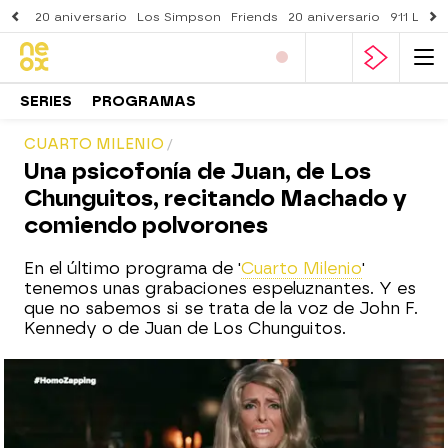
20 aniversario
Los Simpson
Friends
20 aniversario
911 Lone
SERIES
PROGRAMAS
CUARTO MILENIO
Una psicofonía de Juan, de Los
Chunguitos, recitando Machado y
comiendo polvorones
En el último programa de '
Cuarto Milenio
'
tenemos unas grabaciones espeluznantes. Y es
que no sabemos si se trata de la voz de John F.
Kennedy o de Juan de Los Chunguitos.