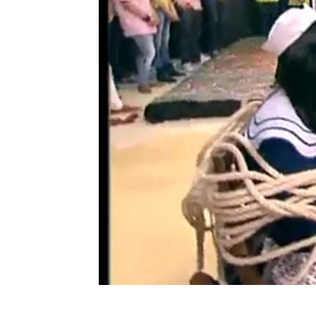
neox
Publicado:
05 de julio de 2011, 19:05
Guillermo tiene que sal
Involución
Flipy
Programa