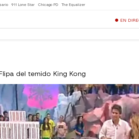
sario
911 Lone Star
Chicago PD
The Equalizer
EN DIR
Flipa del temido King Kong