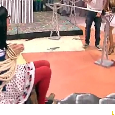
Whatsapp
Facebook
X
Flipboa
var a Flipa del temido King Kong
L