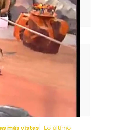
rd
as más vistas
Lo último