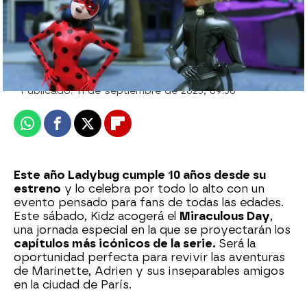
neox
Actualizado:
26 de septiembre de 2025, 08:35
Publicado:
11 de septiembre de 2025, 09:56
Whatsapp
Facebook
X
Flipboard
Este año Ladybug cumple 10 años desde su
estreno
y lo celebra por todo lo alto con un
evento pensado para fans de todas las edades.
Este sábado, Kidz acogerá el
Miraculous Day
,
una jornada especial en la que se proyectarán los
capítulos más icónicos de la serie.
Será la
oportunidad perfecta para revivir las aventuras
de Marinette, Adrien y sus inseparables amigos
en la ciudad de París.