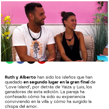
Love Island
Madrid
Publicado:
01 de julio de 2022, 15:00
Whatsapp
Facebook
X
Flipboard
Ruth y Alberto
han sido los isleños que han
quedado
en segundo lugar en la gran final
de
‘Love Island’, por detrás de Yaiza y Luis, los
ganadores de esta edición. La pareja ha
confesado cómo ha sido su experiencia
conviviendo en la villa y cómo ha surgido la
chispa del amor.