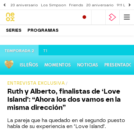
20 aniversario
Los Simpson
Friends
20 aniversario
911 Lone
SERIES
PROGRAMAS
TEMPORADA 2
T1
ISLEÑOS
MOMENTOS
NOTICIAS
PRESENTADO
ENTREVISTA EXCLUSIVA
Ruth y Alberto, finalistas de ‘Love
Island’: “Ahora los dos vamos en la
misma dirección”
La pareja que ha quedado en el segundo puesto
habla de su experiencia en ‘Love Island’.