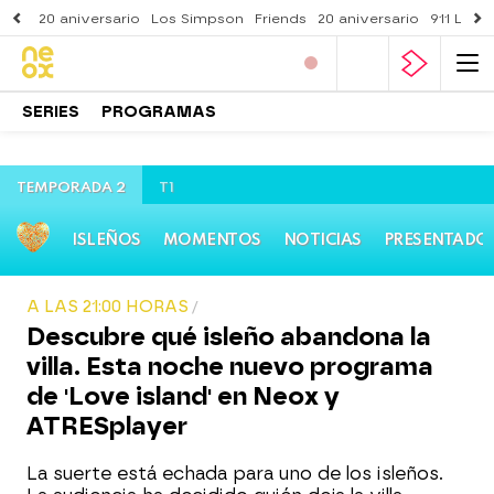
20 aniversario
Los Simpson
Friends
20 aniversario
911 Lone
SERIES
PROGRAMAS
TEMPORADA 2
T1
ISLEÑOS
MOMENTOS
NOTICIAS
PRESENTADO
A LAS 21:00 HORAS
Descubre qué isleño abandona la
villa. Esta noche nuevo programa
de 'Love island' en Neox y
ATRESplayer
La suerte está echada para uno de los isleños.