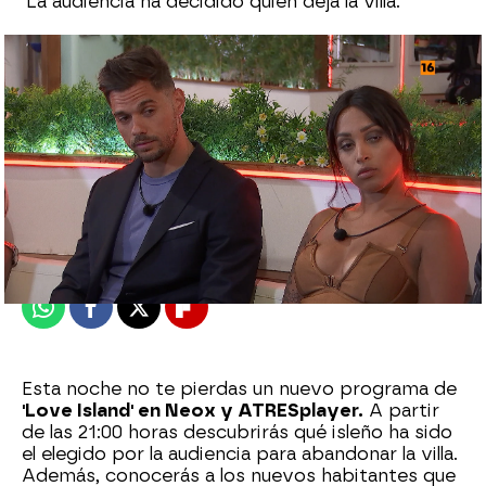
La audiencia ha decidido quién deja la villa.
neox
Madrid
Publicado:
03 de mayo de 2021, 16:26
Whatsapp
Facebook
X
Flipboard
Esta noche no te pierdas un nuevo programa de
'Love Island' en Neox y ATRESplayer.
A partir
de las 21:00 horas descubrirás qué isleño ha sido
el elegido por la audiencia para abandonar la villa.
Además, conocerás a los nuevos habitantes que