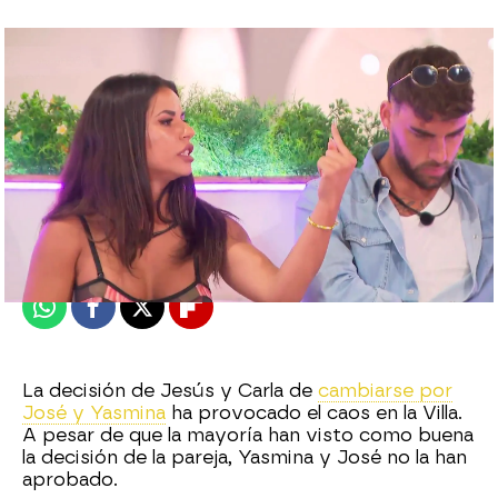
neox
Publicado:
19 de abril de 2021, 14:02
Whatsapp
Facebook
X
Flipboard
La decisión de Jesús y Carla de
cambiarse por
José y Yasmina
ha provocado el caos en la Villa.
A pesar de que la mayoría han visto como buena
la decisión de la pareja, Yasmina y José no la han
aprobado.