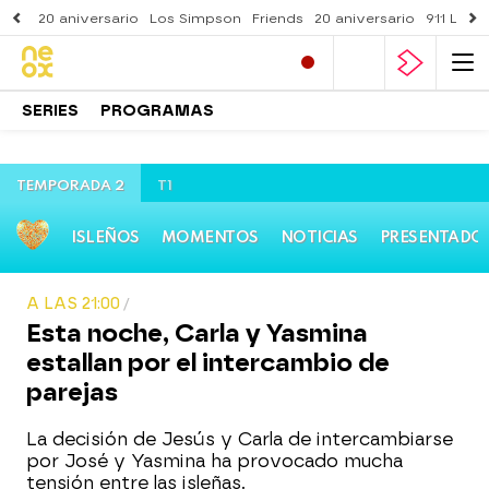
20 aniversario
Los Simpson
Friends
20 aniversario
911 Lone
SERIES
PROGRAMAS
TEMPORADA 2
T1
ISLEÑOS
MOMENTOS
NOTICIAS
PRESENTADO
A LAS 21:00
Esta noche, Carla y Yasmina
estallan por el intercambio de
parejas
La decisión de Jesús y Carla de intercambiarse
por José y Yasmina ha provocado mucha
tensión entre las isleñas.