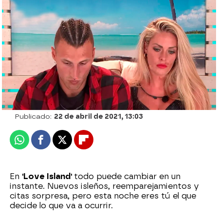
Descárgate aquí la app oficial de Love
Island
neox
Publicado:
22 de abril de 2021, 13:03
Whatsapp
Facebook
X
Flipboard
En
'Love Island'
todo puede cambiar en un
instante. Nuevos isleños, reemparejamientos y
citas sorpresa, pero esta noche eres tú el que
decide lo que va a ocurrir.