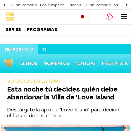
20 aniversario
Los Simpson
Friends
20 aniversario
911 Lone
SERIES
PROGRAMAS
TEMPORADA 2
T1
ISLEÑOS
MOMENTOS
NOTICIAS
PRESENTADO
VOTACIÓN EN LA APP
Esta noche tú decides quién debe
abandonar la Villa de 'Love Island'
Descárgate la app de 'Love Island' para decidir
el futuro de los isleños.