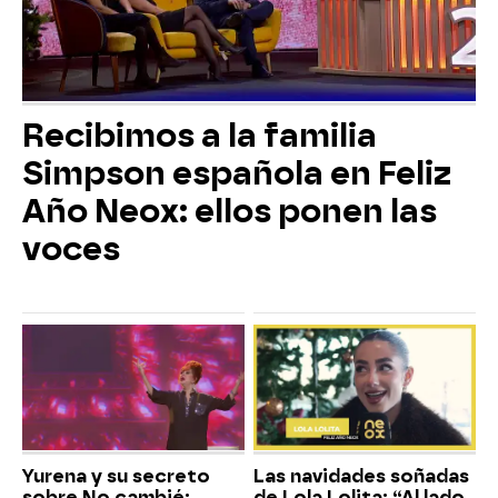
Recibimos a la familia
Simpson española en Feliz
Año Neox: ellos ponen las
voces
Yurena y su secreto
Las navidades soñadas
sobre No cambié:
de Lola Lolita: “Al lado