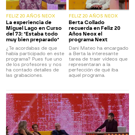
FELIZ 20 AÑOS NEOX
FELIZ 20 AÑOS NEOX
La experiencia de
Berta Collado
Miguel Lago en Curso
recuerda en Feliz 20
del 73: "Estaba todo
Años Neox el
muy bien preparado"
programa Next
¿Te acordabas de que
Dani Mateo ha encargado
había participado en este
a Berta la interesante
programa? Pues fue uno
tarea de traer vídeos que
de los profesores y nos
representaran a la
ha contado detalles de
perfección de qué iba
las grabaciones.
aquel programa.