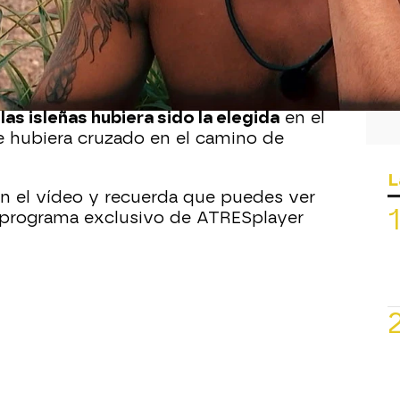
nalistas de
la primera edición de 'Love
 Adele no han logrado el triunfo final,
 cerca. Es una pareja que se ha ido
 y su relación se ha ido asentando
nas. En
'Love Island: Lo que no has
las isleñas hubiera sido la elegida
en el
e hubiera cruzado en el camino de
L
 el vídeo y recuerda que puedes ver
el programa exclusivo de ATRESplayer