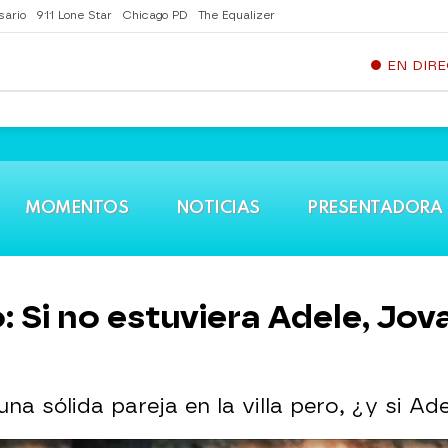
sario
911 Lone Star
Chicago PD
The Equalizer
EN DIR
MOMENTOS
NOTICIAS
PRESENTADORA
: Si no estuviera Adele, Jov
a sólida pareja en la villa pero, ¿y si Ad