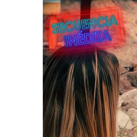
Disfruta ya de 'Love Island:
neox
Madrid
Publicado:
21 de mayo de 2021, 21:19