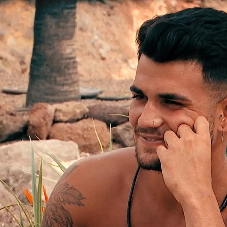
 Lo que no has visto' en ATRESplayer PREMIUM
Whatsapp
Facebook
X
Flipboa