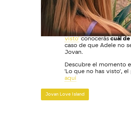
Se han convertido en fi
Island España?
. Jovan y
pero se han quedado muy
conociendo poco a poco
según pasaban las sema
visto'
conocerás
cuál de 
caso de que Adele no s
Jovan.
Descubre el momento en
'Lo que no has visto', 
aquí
Jovan Love Island