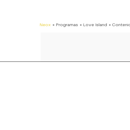
Neox
» Programas
» Love Island
» Conteni