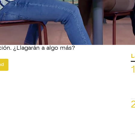
a cita íntima para conocerse mejor: el
ahondar en las intereses de la italiana
ue tiene hacia Jovan.
bre sus tatuajes y él confiesa que tiene
ícil pasado, algo que la isleña agradece
tanto en ella. Ambos parecen tener muy
ión. ¿Llagarán a algo más?
L
nd