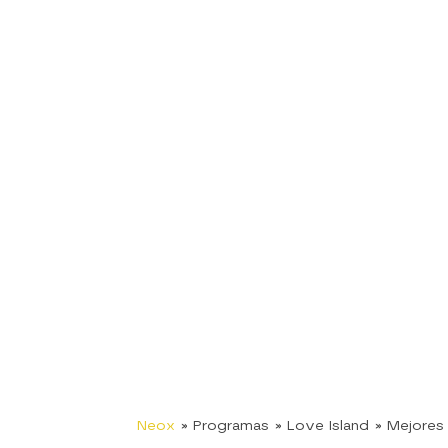
Neox
» Programas
» Love Island
» Mejore