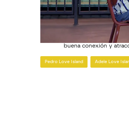
Adele y Pedro tienen un
nuevo soltero empieza a 
y de los sentimientos q
La isleña le pregunta so
gran relación con su dif
al confiar de primeras 
buena conexión y atracc
Pedro Love Island
Adele Love Isla