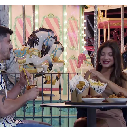
Whatsapp
Facebook
X
Flipboa