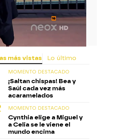
as más vistas
Lo último
MOMENTO DESTACADO
¡Saltan chispas! Bea y
Saúl cada vez más
acaramelados
MOMENTO DESTACADO
Cynthia elige a Miguel y
a Celia se le viene el
mundo encima