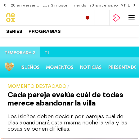
20 aniversario
Los Simpson
Friends
20 aniversario
911 Lone
SERIES
PROGRAMAS
TEMPORADA 2
T1
ISLEÑOS
MOMENTOS
NOTICIAS
PRESENTADO
MOMENTO DESTACADO
Cada pareja evalúa cuál de todas
merece abandonar la villa
Los isleños deben decidir por parejas cuál de
ellas abandonará esta misma noche la villa y las
cosas se ponen difíciles.