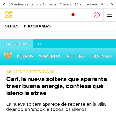
20 aniversario
Los Simpson
Friends
20 aniversario
911 Lone
SERIES
PROGRAMAS
TEMPORADA 2
T1
ISLEÑOS
MOMENTOS
NOTICIAS
PRESENTADO
MOMENTO DESTACADO
Cari, la nueva soltera que aparenta
traer buena energía, confiesa qué
isleño le atrae
La nueva soltera aparece de repente en la villa,
dejando en 'shock' a todos los isleños.