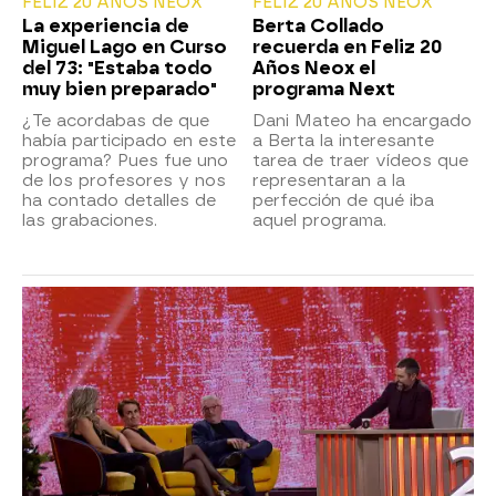
FELIZ 20 AÑOS NEOX
FELIZ 20 AÑOS NEOX
La experiencia de
Berta Collado
Miguel Lago en Curso
recuerda en Feliz 20
del 73: "Estaba todo
Años Neox el
muy bien preparado"
programa Next
¿Te acordabas de que
Dani Mateo ha encargado
había participado en este
a Berta la interesante
programa? Pues fue uno
tarea de traer vídeos que
de los profesores y nos
representaran a la
ha contado detalles de
perfección de qué iba
las grabaciones.
aquel programa.