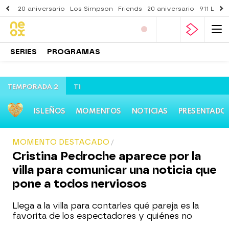
20 aniversario
Los Simpson
Friends
20 aniversario
911 Lone
SERIES
PROGRAMAS
TEMPORADA 2
T1
ISLEÑOS
MOMENTOS
NOTICIAS
PRESENTADO
MOMENTO DESTACADO
Cristina Pedroche aparece por la
villa para comunicar una noticia que
pone a todos nerviosos
Llega a la villa para contarles qué pareja es la
favorita de los espectadores y quiénes no