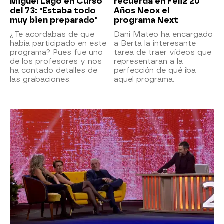
Miguel Lago en Curso
recuerda en Feliz 20
del 73: "Estaba todo
Años Neox el
muy bien preparado"
programa Next
¿Te acordabas de que
Dani Mateo ha encargado
había participado en este
a Berta la interesante
programa? Pues fue uno
tarea de traer vídeos que
de los profesores y nos
representaran a la
ha contado detalles de
perfección de qué iba
las grabaciones.
aquel programa.