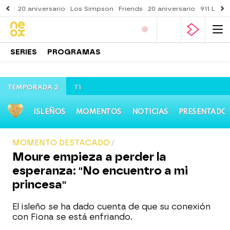
20 aniversario
Los Simpson
Friends
20 aniversario
911 Lone
SERIES
PROGRAMAS
TEMPORADA 2
T1
ISLEÑOS
MOMENTOS
NOTICIAS
PRESENTADO
MOMENTO DESTACADO
Moure empieza a perder la
esperanza: "No encuentro a mi
princesa"
El isleño se ha dado cuenta de que su conexión
con Fiona se está enfriando.