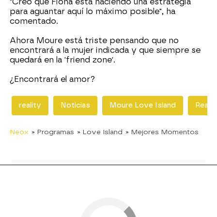
"Creo que Fiona está haciendo una estrategia
para aguantar aquí lo máximo posible", ha
comentado.
Ahora Moure está triste pensando que no
encontrará a la mujer indicada y que siempre se
quedará en la 'friend zone'.
¿Encontrará el amor?
reality
Noticias
Moure Love Island
Reali
Neox
» Programas
» Love Island
» Mejores Momentos