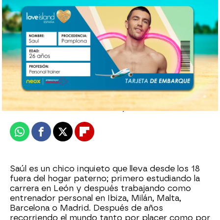
Descárgate la app de Love Island
neox
Madrid
Publicado:
07 de abril de 2021, 12:15
Whatsapp
Facebook
X
Flipboard
Saúl es un chico inquieto que lleva desde los 18
fuera del hogar paterno; primero estudiando la
carrera en León y después trabajando como
entrenador personal en Ibiza, Milán, Malta,
Barcelona o Madrid. Después de años
recorriendo el mundo tanto por placer como por