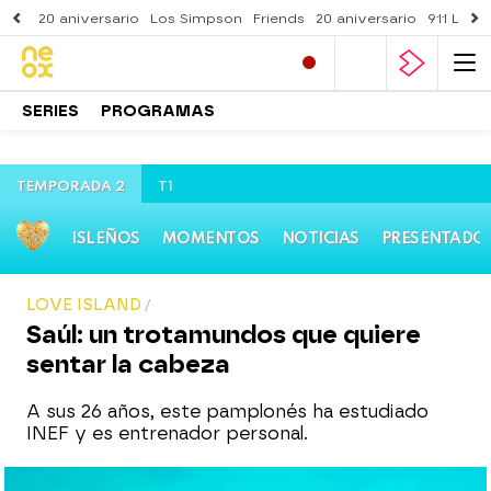
20 aniversario
Los Simpson
Friends
20 aniversario
911 Lone
SERIES
PROGRAMAS
TEMPORADA 2
T1
ISLEÑOS
MOMENTOS
NOTICIAS
PRESENTADO
LOVE ISLAND
Saúl: un trotamundos que quiere
sentar la cabeza
A sus 26 años, este pamplonés ha estudiado
INEF y es entrenador personal.