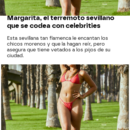
LOVE ISLAND
Margarita, el terremoto sevillano
que se codea con celebrities
Esta sevillana tan flamenca le encantan los
chicos morenos y que la hagan reír, pero
asegura que tiene vetados a los pijos de su
ciudad.
Love Island
Madrid
Actualizado:
12 de junio de 2022, 21:34
Publicado:
23 de mayo de 2022, 21:08
Whatsapp
Facebook
X
Flipboard
Margarita tiene 26 años, es sevillana de