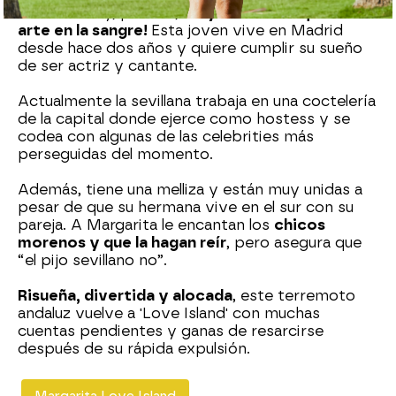
nacimiento y, por ello,
muy flamenca... ¡lleva el
arte en la sangre!
Esta joven vive en Madrid
desde hace dos años y quiere cumplir su sueño
de ser actriz y cantante.
Actualmente la sevillana trabaja en una coctelería
de la capital donde ejerce como hostess y se
codea con algunas de las celebrities más
perseguidas del momento.
Además, tiene una melliza y están muy unidas a
pesar de que su hermana vive en el sur con su
pareja. A Margarita le encantan los
chicos
morenos y que la hagan reír
, pero asegura que
“el pijo sevillano no”.
Risueña, divertida y alocada
, este terremoto
andaluz vuelve a 'Love Island' con muchas
cuentas pendientes y ganas de resarcirse
después de su rápida expulsión.