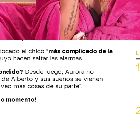
Whatsapp
Facebook
X
Flipboa
imera noche con
Alberto
, pero las
 las mejores.
 tocado el chico
"más complicado de la
L
uyo hacen saltar las alarmas.
pondido?
Desde luego, Aurora no
s de Alberto y sus sueños se vienen
 veo más cosas de su parte".
nso momento!