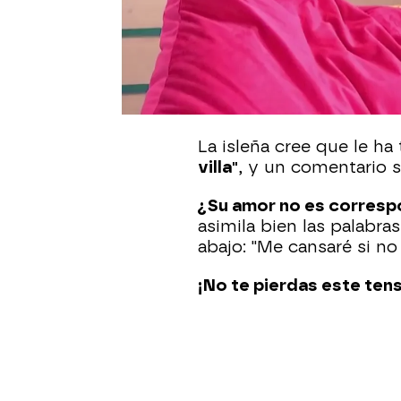
neox
Madrid
Publicado:
29 de mayo de 2022, 21:29
Aurora
ha pasado su pr
sensaciones no han sido
La isleña cree que le ha
villa"
, y un comentario s
¿Su amor no es corres
asimila bien las palabra
abajo: "Me cansaré si no
¡No te pierdas este te