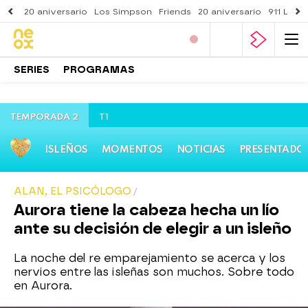
20 aniversario
Los Simpson
Friends
20 aniversario
911 Lone
SERIES
PROGRAMAS
TEMPORADA 2
T1
ISLEÑOS
MOMENTOS
NOTICIAS
PRESENTADO
ALAN, EL PSICÓLOGO
Aurora tiene la cabeza hecha un lío
ante su decisión de elegir a un isleño
La noche del re emparejamiento se acerca y los
nervios entre las isleñas son muchos. Sobre todo
en Aurora.