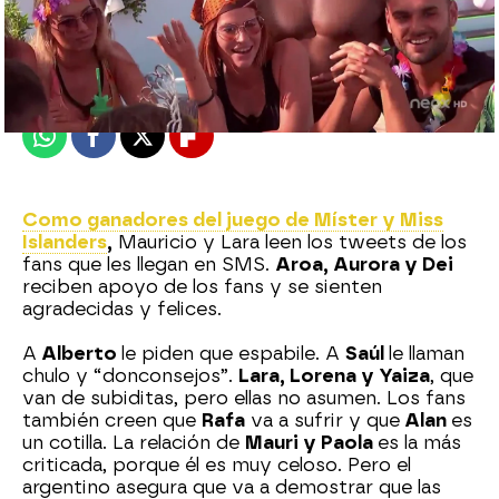
neox
Madrid
Publicado:
01 de junio de 2022, 22:29
Whatsapp
Facebook
X
Flipboard
Como ganadores del juego de Míster y Miss
Islanders
,
Mauricio y Lara leen los tweets de los
fans que les llegan en SMS.
Aroa, Aurora y Dei
reciben apoyo de los fans y se sienten
agradecidas y felices.
A
Alberto
le piden que espabile. A
Saúl
le llaman
chulo y “donconsejos”.
Lara, Lorena y Yaiza
, que
van de subiditas, pero ellas no asumen. Los fans
también creen que
Rafa
va a sufrir y que
Alan
es
un cotilla. La relación de
Mauri y Paola
es la más
criticada, porque él es muy celoso. Pero el
argentino asegura que va a demostrar que las