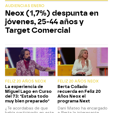
AUDIENCIAS ENERO
Neox (1,7%) despunta en
jóvenes, 25-44 años y
Target Comercial
FELIZ 20 AÑOS NEOX
FELIZ 20 AÑOS NEOX
La experiencia de
Berta Collado
Miguel Lago en Curso
recuerda en Feliz 20
del 73: "Estaba todo
Años Neox el
muy bien preparado"
programa Next
¿Te acordabas de que
Dani Mateo ha encargado
había participado en este
a Berta la interesante