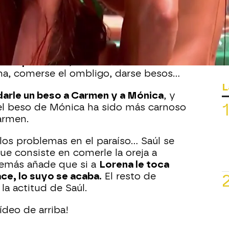
Whatsapp
Facebook
X
Flipboa
ego en el que las pruebas les ponen en
e temperatura”
, como frotar los
ma, comerse el ombligo, darse besos…
L
darle un beso a Carmen y a Mónica
, y
l beso de Mónica ha sido más carnoso
armen.
los problemas en el paraíso… Saúl se
ue consiste en comerle la oreja a
demás añade que si a
Lorena le toca
ace, lo suyo se acaba.
El resto de
la actitud de Saúl.
ídeo de arriba!