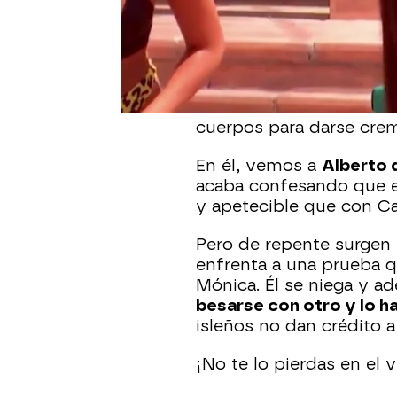
Love Island
Madrid
Publicado:
09 de junio de 2022, 21:49
Los isleños hacen un ju
situaciones “subidas d
cuerpos para darse cre
En él, vemos a
Alberto 
acaba confesando que e
y apetecible que con C
Pero de repente surgen 
enfrenta a una prueba q
Mónica. Él se niega y a
besarse con otro y lo h
isleños no dan crédito a 
¡No te lo pierdas en el v