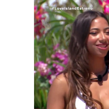
neox
Publicado:
22 de mayo de 2022, 22:19
La de Tudela entra con d
confiesa a Cristina Ped