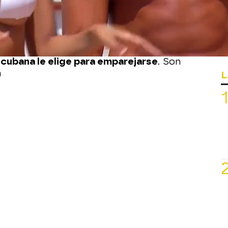
quiere emparejarse.
ar a Paola, le aparece una sonrisa
le queda cara de tonto y no puede dejar
de un paso adelante, Mauricio se tira
-cubana le elige para emparejarse
. Son
n
L