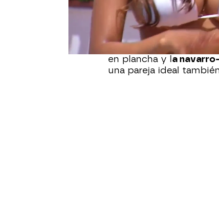
decidir con qué isleño 
Mauricio, cuando ve entr
perenne en la cara, se 
de mirarla. Cuando se pi
en plancha y l
a navarro
una pareja ideal tambié