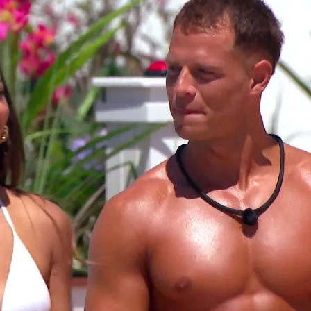
Whatsapp
Facebook
X
Flipboa
ecisión en la villa y, aunque le
roche que está nerviosa, tiene que