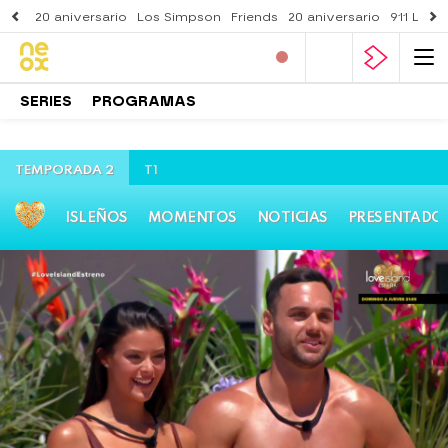
20 aniversario
Los Simpson
Friends
20 aniversario
911 Lone
SERIES
PROGRAMAS
TEMPORADA 2
T1
ISLEÑOS
MOMENTOS
NOTICIAS
PRESENTADO
Neox
» Programas
» Love Island
» Temporada 2
»
Mejores momentos