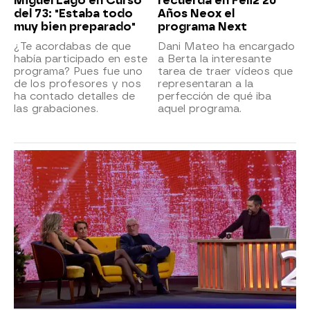
Miguel Lago en Curso
recuerda en Feliz 20
del 73: "Estaba todo
Años Neox el
muy bien preparado"
programa Next
¿Te acordabas de que
Dani Mateo ha encargado
había participado en este
a Berta la interesante
programa? Pues fue uno
tarea de traer vídeos que
de los profesores y nos
representaran a la
ha contado detalles de
perfección de qué iba
las grabaciones.
aquel programa.