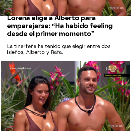
EMPAREJAMIENTOS
Lorena elige a Alberto para
emparejarse: “Ha habido feeling
desde el primer momento”
La tinerfeña ha tenido que elegir entre dos
isleños, Alberto y Rafa.
neox
Madrid
Publicado:
22 de mayo de 2022, 22:17
Whatsapp
Facebook
X
Flipboard
Lorena ha llegado a la villa pisando fuerte y las
primeras impresiones con los isleños han sido