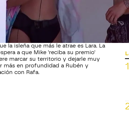
l baile sexy ha sido Mika. Entre las
 que tenía,
ha elegido el del masaje y
 el isleños que quiere que se lo de. A
emasiado la decisión de Mika, porque
conocer a Rubén ahora que rafa no está.
no renuncia a conocer a Rubén
, aunque
ue la isleña que más le atrae es Lara. La
espera a que Mike 'reciba su premio'
L
iere marcar su territorio y dejarle muy
er más en profundidad a Rubén y
ación con Rafa.