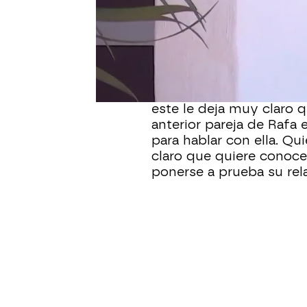
La ganadora del juego de
dos opciones de premio
ha elegido a Rubén
como
Lara no le ha gustado d
ella está interesada en 
Mika juega sus cartas y
este le deja muy claro q
anterior pareja de Rafa 
para hablar con ella. Qu
claro que quiere conoc
ponerse a prueba su rel