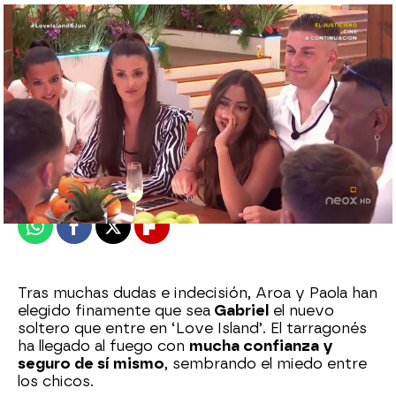
neox
Madrid
Publicado:
06 de junio de 2022, 21:21
Whatsapp
Facebook
X
Flipboard
Tras muchas dudas e indecisión, Aroa y Paola han
elegido finamente que sea
Gabriel
el nuevo
soltero que entre en ‘Love Island’. El tarragonés
ha llegado al fuego con
mucha confianza y
seguro de sí mismo
, sembrando el miedo entre
los chicos.