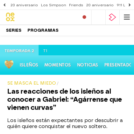
20 aniversario
Los Simpson
Friends
20 aniversario
911 Lone
SERIES
PROGRAMAS
TEMPORADA 2
T1
ISLEÑOS
MOMENTOS
NOTICIAS
PRESENTADO
SE MASCA EL MIEDO
Las reacciones de los isleños al
conocer a Gabriel: “Agárrense que
vienen curvas”
Los isleños están expectantes por descubrir a
quién quiere conquistar el nuevo soltero.