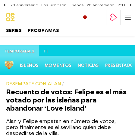
20 aniversario
Los Simpson
Friends
20 aniversario
911 Lone
SERIES
PROGRAMAS
TEMPORADA 2
T1
ISLEÑOS
MOMENTOS
NOTICIAS
PRESENTADO
DESEMPATE CON ALAN
Recuento de votos: Felipe es el más
votado por las isleñas para
abandonar ‘Love Island’
Alan y Felipe empatan en número de votos,
pero finalmente es el sevillano quien debe
despedirse de la villa.