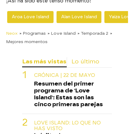
¡Así ha sido este tenso momento!
Aroa Love Island
Alan Love Island
Yaiza Love 
Neox
» Programas
» Love Island
» Temporada 2
»
Mejores momentos
Las más vistas
Lo último
CRÓNICA | 22 DE MAYO
Resumen del primer
programa de 'Love
Island': Estas son las
cinco primeras parejas
LOVE ISLAND: LO QUE NO
HAS VISTO