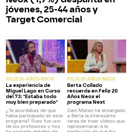
jóvenes, 25-44 años y
Target Comercial
FELIZ 20 AÑOS NEOX
FELIZ 20 AÑOS NEOX
La experiencia de
Berta Collado
Miguel Lago en Curso
recuerda en Feliz 20
del 73: "Estaba todo
Años Neox el
muy bien preparado"
programa Next
¿Te acordabas de que
Dani Mateo ha encargado
había participado en este
a Berta la interesante
programa? Pues fue uno
tarea de traer vídeos que
de los profesores y nos
representaran a la
ha contado detalles de
perfección de qué iba