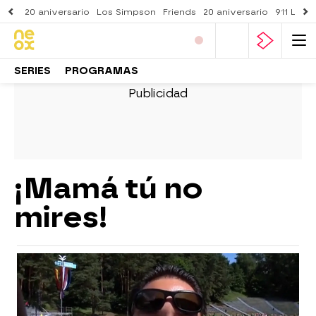
20 aniversario
Los Simpson
Friends
20 aniversario
911 Lone
SERIES
PROGRAMAS
¡Mamá tú no
mires!