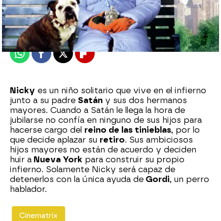
neox
Madrid
Publicado:
12 de febrero de 2018, 13:09
Whatsapp
Facebook
X
Flipboard
Nicky
es un niño solitario que vive en el infierno
junto a su padre
Satán
y sus dos hermanos
mayores. Cuando a Satán le llega la hora de
jubilarse no confía en ninguno de sus hijos para
hacerse cargo del
reino de las tinieblas
, por lo
que decide aplazar su
retiro
. Sus ambiciosos
hijos mayores no están de acuerdo y deciden
huir a
Nueva York
para construir su propio
infierno. Solamente Nicky será capaz de
detenerlos con la única ayuda de
Gordi
, un perro
hablador.
Cinematrix