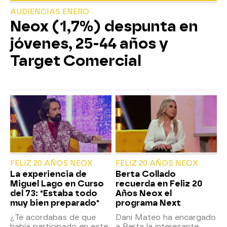
AUDIENCIAS ENERO
Neox (1,7%) despunta en
jóvenes, 25-44 años y
Target Comercial
FELIZ 20 AÑOS NEOX
FELIZ 20 AÑOS NEOX
La experiencia de
Berta Collado
Miguel Lago en Curso
recuerda en Feliz 20
del 73: "Estaba todo
Años Neox el
muy bien preparado"
programa Next
¿Te acordabas de que
Dani Mateo ha encargado
había participado en este
a Berta la interesante