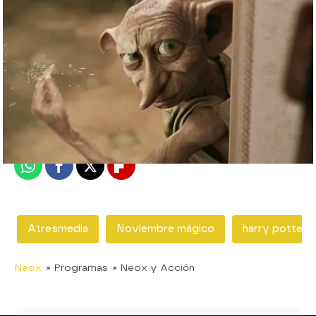
neox
Madrid
Publicado:
07 de febrero de 2018, 16:42
Whatsapp
Facebook
X
Flipboard
Atresmedia
Noviembre mágico
harry potter
Neox
» Programas
» Neox y Acción