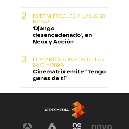
ESTE MIÉRCOLES A LAS 22:30
HORAS
'Django
desencadenado', en
Neox y Acción
EL MARTES A PARTIR DE LAS
22:30 HORAS
Cinematrix emite ‘Tengo
ganas de ti’