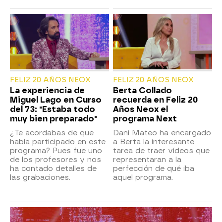
FELIZ 20 AÑOS NEOX
FELIZ 20 AÑOS NEOX
La experiencia de
Berta Collado
Miguel Lago en Curso
recuerda en Feliz 20
del 73: "Estaba todo
Años Neox el
muy bien preparado"
programa Next
¿Te acordabas de que
Dani Mateo ha encargado
había participado en este
a Berta la interesante
programa? Pues fue uno
tarea de traer vídeos que
de los profesores y nos
representaran a la
ha contado detalles de
perfección de qué iba
las grabaciones.
aquel programa.