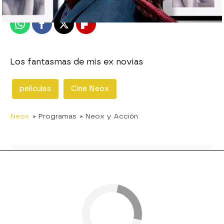
Publicado:
13 de febrero de 2013, 21:42
Whatsapp
Facebook
X
Flipboard
Los fantasmas de mis ex novias
películas
Cine Neox
Neox
» Programas
» Neox y Acción