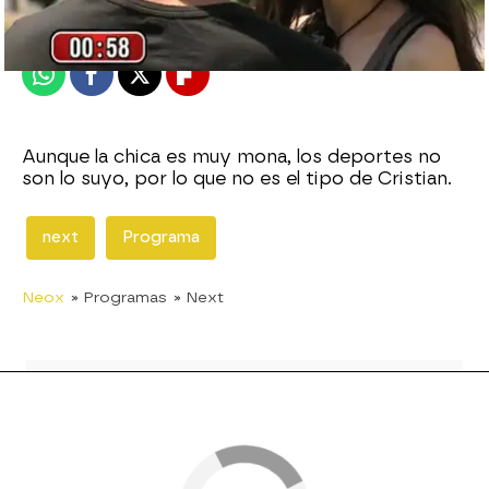
Publicado:
02 de agosto de 2011, 18:28
Whatsapp
Facebook
X
Flipboard
Aunque la chica es muy mona, los deportes no
son lo suyo, por lo que no es el tipo de Cristian.
next
Programa
Neox
» Programas
» Next