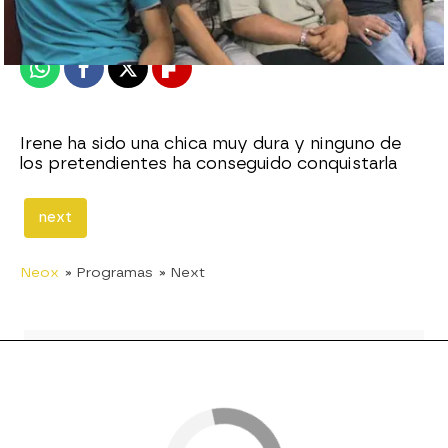
Publicado:
25 de junio de 2010, 19:21
Whatsapp
Facebook
X
Flipboard
Irene ha sido una chica muy dura y ninguno de
los pretendientes ha conseguido conquistarla
next
Neox
» Programas
» Next