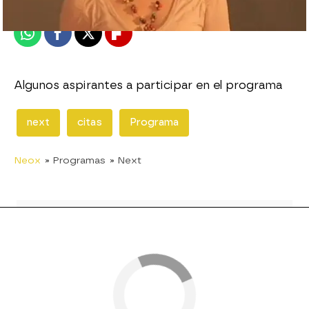
Publicado:
02 de junio de 2010, 13:24
Whatsapp
Facebook
X
Flipboard
Algunos aspirantes a participar en el programa
next
citas
Programa
Neox
» Programas
» Next