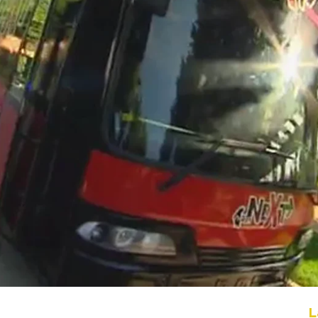
Whatsapp
Facebook
X
Flipboa
L