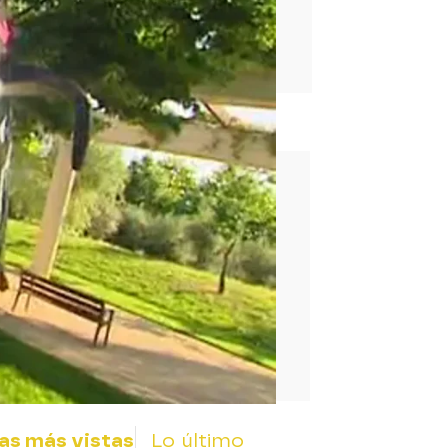
rd
as más vistas
Lo último