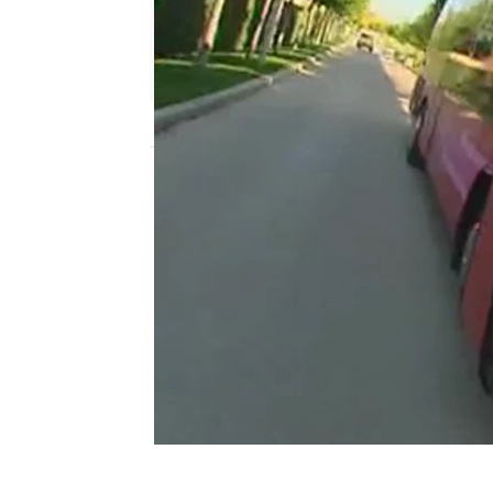
neox
Publicado:
23 de agosto de 2011, 17:58
La moneda mágica
next