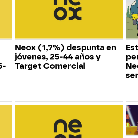
Neox (1,7%) despunta en
Es
jóvenes, 25-44 años y
pe
5-
Target Comercial
Neo
ser