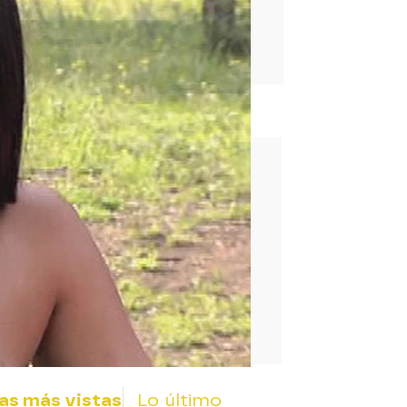
rd
as más vistas
Lo último