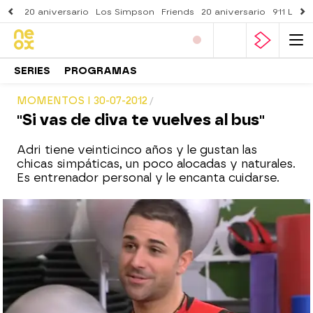
20 aniversario
Los Simpson
Friends
20 aniversario
911 Lone
SERIES
PROGRAMAS
MOMENTOS I 30-07-2012
"Si vas de diva te vuelves al bus"
Adri tiene veinticinco años y le gustan las
chicas simpáticas, un poco alocadas y naturales.
Es entrenador personal y le encanta cuidarse.
neox