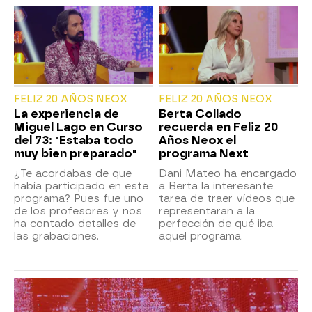
FELIZ 20 AÑOS NEOX
FELIZ 20 AÑOS NEOX
La experiencia de
Berta Collado
Miguel Lago en Curso
recuerda en Feliz 20
del 73: "Estaba todo
Años Neox el
muy bien preparado"
programa Next
¿Te acordabas de que
Dani Mateo ha encargado
había participado en este
a Berta la interesante
programa? Pues fue uno
tarea de traer vídeos que
de los profesores y nos
representaran a la
ha contado detalles de
perfección de qué iba
las grabaciones.
aquel programa.