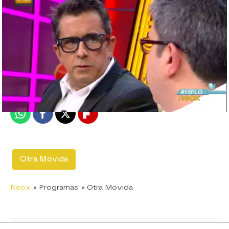
neox
Madrid
Publicado:
22 de febrero de 2012, 18:17
Whatsapp
Facebook
X
Flipboard
Otra Movida
Neox
» Programas
» Otra Movida