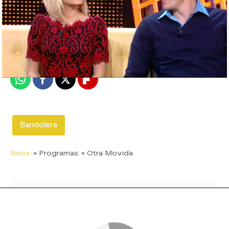
neox
Madrid
Publicado:
30 de abril de 2012, 17:50
Whatsapp
Facebook
X
Flipboard
Bandolera
Neox
» Programas
» Otra Movida