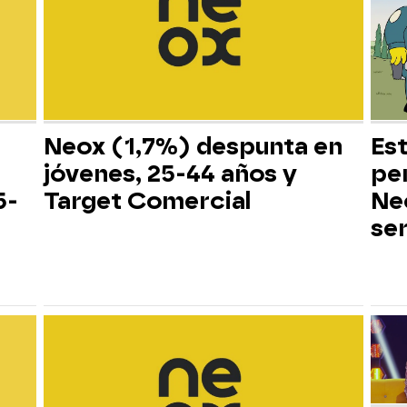
Neox (1,7%) despunta en
Es
jóvenes, 25-44 años y
pe
5-
Target Comercial
Neo
ser