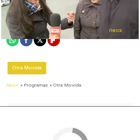
neox
MADRID
Publicado:
05 de abril de 2012, 16:42
Whatsapp
Facebook
X
Flipboard
Otra Movida
Neox
» Programas
» Otra Movida