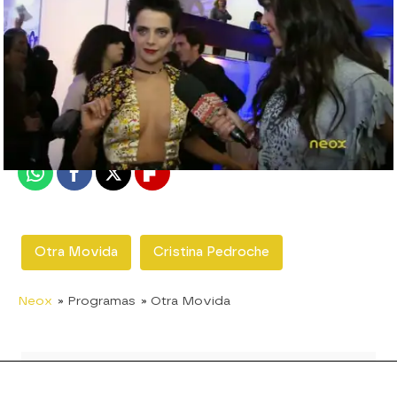
neox
Madrid
Publicado:
24 de enero de 2012, 16:51
Whatsapp
Facebook
X
Flipboard
Otra Movida
Cristina Pedroche
Neox
» Programas
» Otra Movida