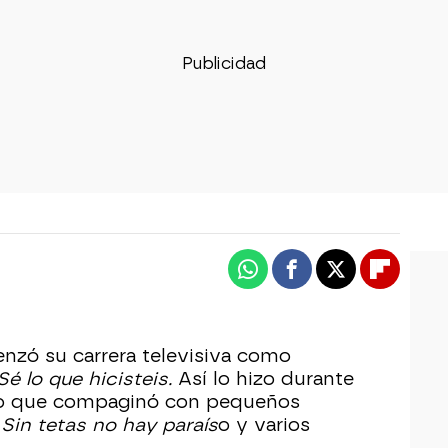
Whatsapp
Facebook
X
Flipboa
zó su carrera televisiva como
Sé lo que hicisteis.
Así lo hizo durante
do que compaginó con pequeños
o
Sin tetas no hay paraís
o y varios