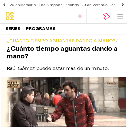
20 aniversario
Los Simpson
Friends
20 aniversario
911 Lone
SERIES
PROGRAMAS
¿CUÁNTO TIEMPO AGUANTAS DANDO A MANO?
¿Cuánto tiempo aguantas dando a
mano?
Raúl Gómez puede estar más de un minuto.
neox