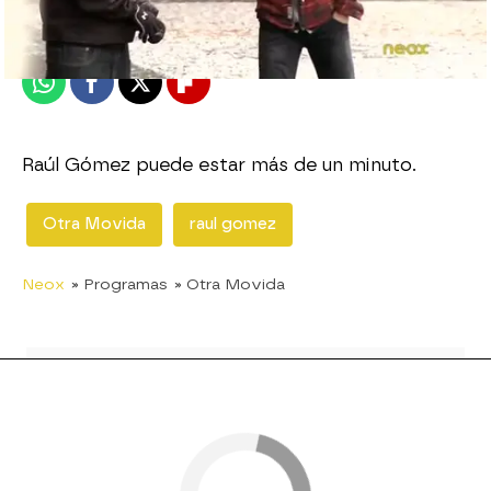
Publicado:
17 de enero de 2012, 16:43
Whatsapp
Facebook
X
Flipboard
Raúl Gómez puede estar más de un minuto.
Otra Movida
raul gomez
Neox
» Programas
» Otra Movida