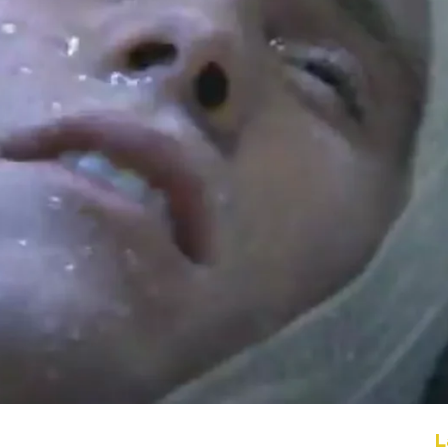
Whatsapp
Facebook
X
Flipboa
2
 nos ha traído el resumen del
segundos.
L