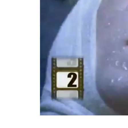
neox
Publicado:
15 de noviembre de 2011, 11:5
Como cada semana Berni
capítulo anterior en 30 
Otra Movida
Fuera de serie