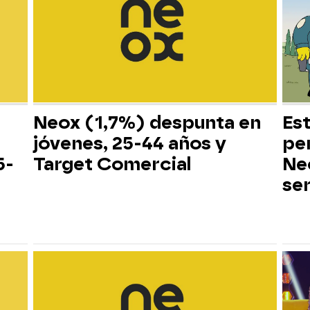
Neox (1,7%) despunta en
Es
jóvenes, 25-44 años y
pe
5-
Target Comercial
Neo
ser