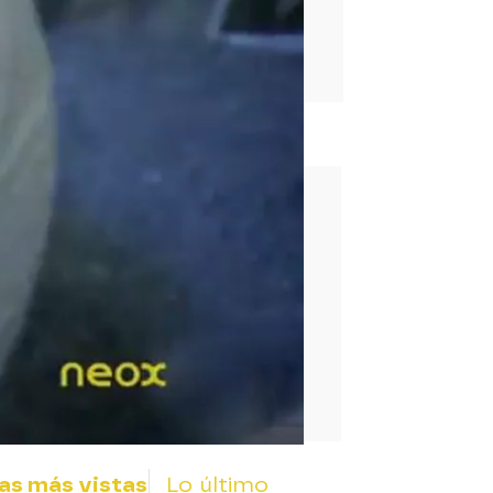
rd
as más vistas
Lo último