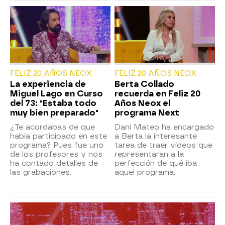
FELIZ 20 AÑOS NEOX
FELIZ 20 AÑOS NEOX
La experiencia de
Berta Collado
Miguel Lago en Curso
recuerda en Feliz 20
del 73: "Estaba todo
Años Neox el
muy bien preparado"
programa Next
¿Te acordabas de que
Dani Mateo ha encargado
había participado en este
a Berta la interesante
programa? Pues fue uno
tarea de traer vídeos que
de los profesores y nos
representaran a la
ha contado detalles de
perfección de qué iba
las grabaciones.
aquel programa.