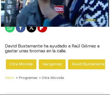
neox
Publicado:
20 de febrero de 2012, 18:30
Whatsapp
Facebook
X
Flipboard
David Bustamante ha ayudado a Raúl Gómez a
gastar unas bromas en la calle.
Otra Movida
raul gomez
David Bustamante
Neox
» Programas
» Otra Movida