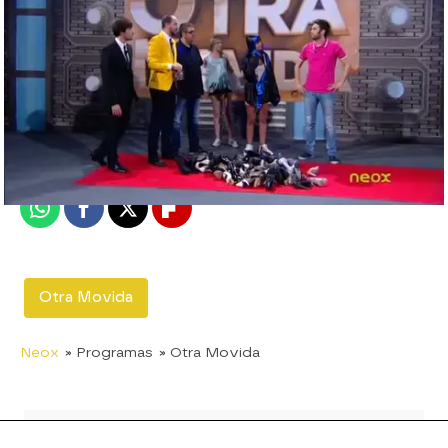
neox
Madrid
Publicado:
19 de junio de 2012, 17:08
Whatsapp
Facebook
X
Flipboard
Otra Movida
Neox
» Programas
» Otra Movida